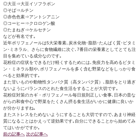
◎大豆⇒大豆イソフラボン
◎そば⇒ルチン
◎赤色色素⇒アントシアニン
◎コーヒー⇒クロロゲン酸
◎たまねぎ⇒ケルセチン
などが有名です｡
近年ポリフェノールは5大栄養素､炭水化物･脂肪･たんぱく質･ビタミ
ン･ミネラル、さらに食物繊維に次ぐ､7番目の栄養素としてとても注
目を集めている成分なのです｡
花粉症の症状をできるだけ軽くするためには､免疫力を高めるビタミ
ン・ミネラル類や､ポリフェノールを多く含む野菜などをしっかり食
べると効果的です｡
また甘いものや動物性タンパク質（高タンパク質）､脂肪をとり過ぎ
ないようにバランスのとれた食生活をすることが大切です｡
花粉症対策のカギ・ポリフェノール毎日規則正しい食事､日本の昔な
がらの和食中心で野菜をたくさん摂る食生活がいかに健康に良いか
が分かりますね｡
またストレスをためないようにすることも大切ですので､あまり神経
質になることはかえって逆効果です｡自分にできることから始めてみ
てはいかがですか｡
前の記事へ
次の記事へ