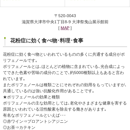
〒520-0043
滋賀県大津市中央1丁目8-9 大津祭曳山展示館前
[
MAP
]
花粉症に効く食べ物･料理･食事
花粉症に効く食べ物といわれているものの多くに共通する成分がポ
リフェノールです｡
ポリフェノールとは､ほとんどの植物に含まれている､光合成によっ
てできた色素や苦味の成分のことで､約5000種類以上もあると言わ
れています｡
またポリフェノールは種類ごとにそれぞれの効用をもっていますが､
共通しているのは強い抗酸化作用があることです｡
★ポリフェノールの効果と種類
ポリフェノールの主な効用としては､老化やさまざまな健康を害する
原因といわれている活性酸素を除去する働きがあります｡
有名なポリフェノールといえば･･･
◎赤ワイン⇒プロアントシアジニン
◎お茶⇒カテキン