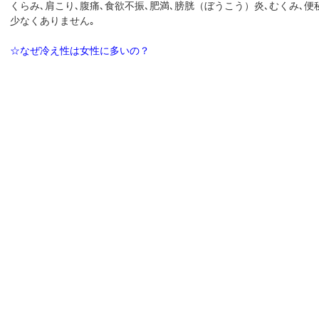
くらみ､肩こり､腹痛､食欲不振､肥満､膀胱（ぼうこう）炎､むくみ､
少なくありません｡
☆なぜ冷え性は女性に多いの？