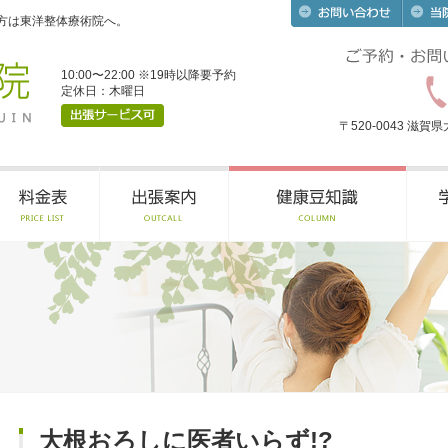
方は東洋整体療術院へ。
10:00〜22:00 ※19時以降要予約
定休日：木曜日
〒520-0043 滋
大根おろしに医者いらず!?