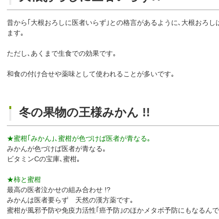
昔から｢大根おろしに医者いらず｣との格言があるように､大根おろ
ます｡
ただし､あくまで生食での効果です｡
和食の付け合せや薬味として使われることが多いです｡
冬の果物の王様みかん !!
★蜜柑｢みかん｣､蜜柑が色づけば医者が青なる｡
みかんが色づけば医者が青なる｡
ビタミンCの宝庫､蜜柑｡
★柿と蜜柑
最高の医者泣かせの組み合わせ !?
みかんは医者要らず 天然の漢方薬です｡
蜜柑が風邪予防や免疫力活性｢癌予防｣のほかメタボ予防にもなるんで