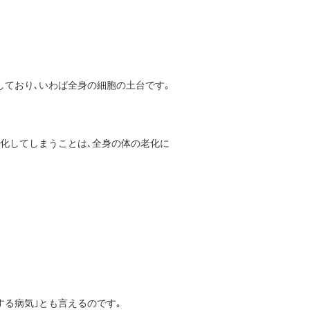
しており､いわば全身の細胞の土台です｡
劣化してしまうことは､全身の体の老化に
する病気｣とも言えるのです｡