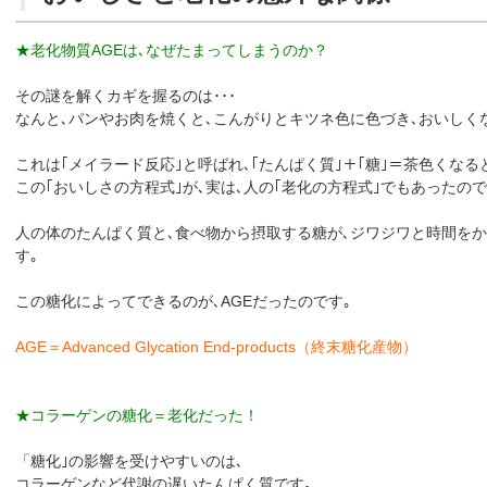
★老化物質AGEは､なぜたまってしまうのか？
その謎を解くカギを握るのは･･･
なんと､パンやお肉を焼くと､こんがりとキツネ色に色づき､おいしく
これは｢メイラード反応｣と呼ばれ､｢たんぱく質｣＋｢糖｣＝茶色くなる
この｢おいしさの方程式｣が､実は､人の｢老化の方程式｣でもあったので
人の体のたんぱく質と､食べ物から摂取する糖が､ジワジワと時間をか
す｡
この糖化によってできるのが､AGEだったのです｡
AGE
＝Advanced Glycation End-products（終末糖化産物）
★コラーゲンの糖化＝老化だった！
「糖化｣の影響を受けやすいのは､
コラーゲンなど代謝の遅いたんぱく質です｡