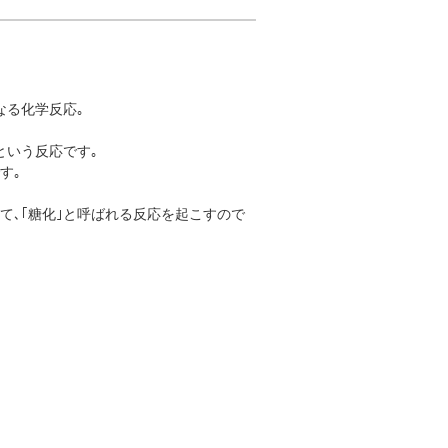
なる化学反応｡
という反応です｡
す｡
て､｢糖化｣と呼ばれる反応を起こすので