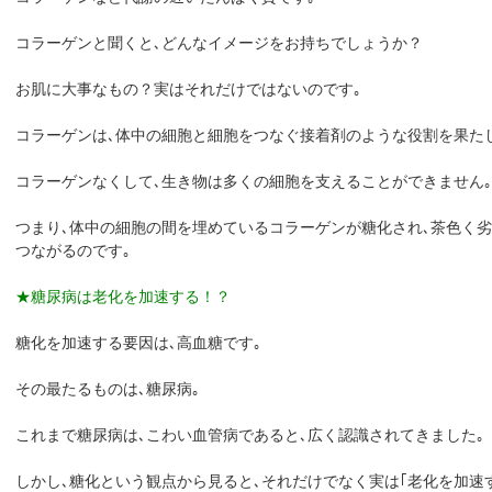
コラーゲンと聞くと､どんなイメージをお持ちでしょうか？
お肌に大事なもの？実はそれだけではないのです｡
コラーゲンは､体中の細胞と細胞をつなぐ接着剤のような役割を果た
コラーゲンなくして､生き物は多くの細胞を支えることができません｡
つまり､体中の細胞の間を埋めているコラーゲンが糖化され､茶色く
つながるのです｡
★糖尿病は老化を加速する！？
糖化を加速する要因は､高血糖です｡
その最たるものは､糖尿病｡
これまで糖尿病は､こわい血管病であると､広く認識されてきました｡
しかし､糖化という観点から見ると､それだけでなく実は｢老化を加速