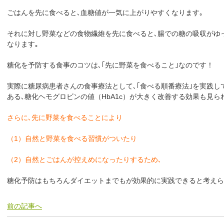
ごはんを先に食べると､血糖値が一気に上がりやすくなります｡
それに対し野菜などの食物繊維を先に食べると､腸での糖の吸収がゆ
なります｡
糖化を予防する食事のコツは､｢先に野菜を食べること｣なのです！
実際に糖尿病患者さんの食事療法として､｢食べる順番療法｣を実践し
ある､糖化ヘモグロビンの値（HbA1c）が大きく改善する効果も見ら
さらに､先に野菜を食べることにより
（1）自然と野菜を食べる習慣がついたり
（2）自然とごはんが控えめになったりするため､
糖化予防はもちろんダイエットまでもが効果的に実践できると考えら
前の記事へ