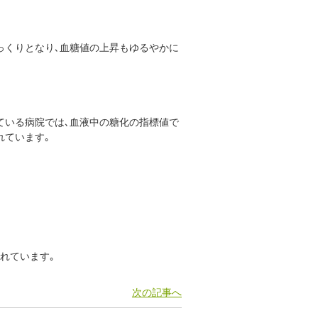
っくりとなり､血糖値の上昇もゆるやかに
ている病院では､血液中の糖化の指標値で
れています｡
れています｡
次の記事へ