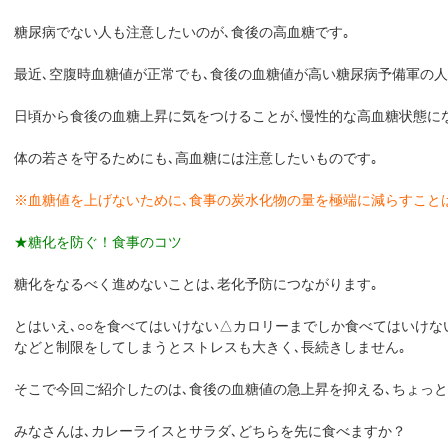
糖尿病でない人も注意したいのが､食後の高血糖です｡
最近､空腹時血糖値が正常でも､食後の血糖値が高い糖尿病予備軍の人
日頃から食後の血糖上昇に気をつけることが､慢性的な高血糖状態に
体の若さを守るためにも､高血糖には注意したいものです｡
※血糖値を上げないために､食事の炭水化物の量を極端に減らすことは
★糖化を防ぐ！食事のコツ
糖化をなるべく進めないことは､老化予防につながります｡
とはいえ､○○を食べてはいけない△カロリーまでしか食べてはいけな
などと制限をしてしまうとストレスも大きく､長続きしません｡
そこで今回ご紹介したのは､食後の血糖値の急上昇を抑える､ちょっと
みなさんは､カレーライスとサラダ､どちらを先に食べますか？