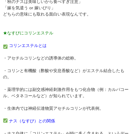
「秋のナスは美味しいから食べすぎ注意」
「嫁を気遣う or 嫁いびり」
どちらの意味にも取れる面白い表現なんです。
★なすびにコリンエステル
コリンエステルとは
・アセチルコリンなどの誘導体の総称。
・コリンと有機酸（酢酸や安息香酸など）がエステル結合したも
の。
・薬理学的には副交感神経刺激作用をもつ化合物（例：カルバコー
ル、ベタネコールなど）が知られています。
・生体内では神経伝達物質アセチルコリンが代表例。
ナス（なすび）との関係
・ナス自体に「コリンエステル」が特に多く含まれる、というデー