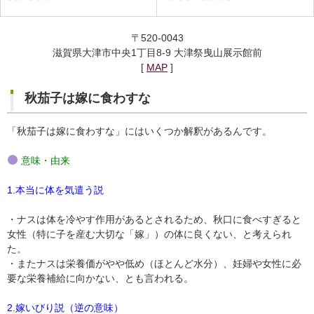
〒520-0043
滋賀県大津市中央1丁目8-9 大津祭曳山展示館前
[
MAP
]
秋茄子は嫁に食わすな
「秋茄子は嫁に食わすな」にはいくつか解釈があるんです。
意味・由来
1.
本当に体を気遣う説
・ナスは体を冷やす作用があるとされるため、秋口に食べすぎると
女性（特に子を産む大切な「嫁」）の体に良くない、と考えられ
た。
・またナスは栄養価がやや低め（ほとんど水分）、妊婦や女性に必
要な栄養補給に向かない、とも言われる。
2.
嫁いびり説（逆の意味）