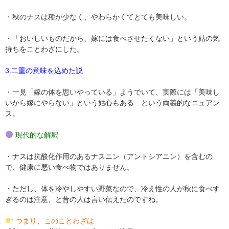
・秋のナスは種が少なく、やわらかくてとても美味しい。
・「おいしいものだから、嫁には食べさせたくない」という姑の気
持ちをことわざにした。
3.
二重の意味を込めた説
・一見「嫁の体を思いやっている」ようでいて、実際には「美味し
いから嫁にやらない」という姑心もある…という両義的なニュアン
ス。
現代的な解釈
・ナスは抗酸化作用のあるナスニン（アントシアニン）を含むの
で、健康に悪い食べ物ではありません。
・ただし、体を冷やしやすい野菜なので、冷え性の人が秋に食べす
ぎるのは注意、と昔の人は言い伝えたのですね。
つまり、このことわざは