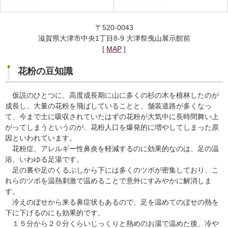
〒520-0043
滋賀県大津市中央1丁目8-9 大津祭曳山展示館前
[
MAP
]
花粉の豆知識
仮説のひとつに、高度成長期に山に多くの杉の木を植林したのが
成長し、大量の花粉を飛ばしていることと、舗装道路が多くなっ
て、今まで土に吸収されていたはずの花粉が大気中に長時間舞い上
がってしまうというのが、花粉人口を爆発的に増やしてしまった原
因といわれています。
花粉症、アレルギー性鼻炎を軽減するのに効果的なのは、足の温
浴、いわゆる足湯です。
足の裏や足のくるぶしから下には多くのツボが密集しており、こ
れらのツボを温熱刺激で温めることで意外にすみやかに解消しま
す。
冷えのぼせから来る鼻症状もあるので、足を温めてのぼせの熱を
下に下げるのにも効果的です。
１５分から２０分くらいじっくりと熱めのお湯で温めた後、冷や